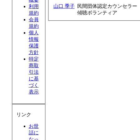
山口 季子
民間団体認定カウンセラー
利用
傾聴ボランティア
規約
会員
規約
個人
情報
保護
方針
特定
商取
引法
に基
づく
表示
リンク
お世
話に
なっ