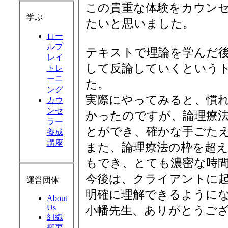
この貴重な体験をカウン
学ぶ
たいと思いました。
ロー
ルプ
テキストで理論を学んだ
レイ
して反論していくという
トレ
ーニ
た。
ング
実際にやってみると、慣
カウ
ンセ
かったのですが、論理療
ラー
とができ、確かな手ごた
養成
講座
また、論理療法の枠を超
もでき、とても濃密な時
今後は、クライアントに
運営団体
明確に理解できるように
About
Us
小幡先生、ありがとうご
組織
概要