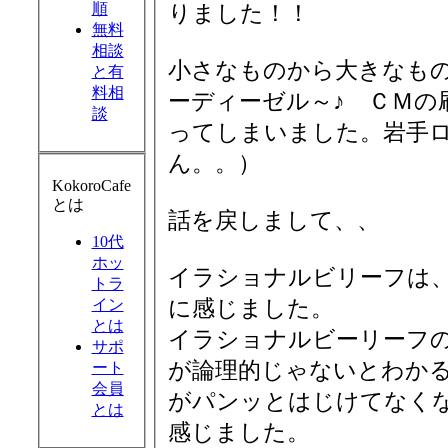
順
りました！！
無料
相談
小さなものから大きなもの
と有
料相
ーディーゼル～♪ ＣＭの
談
ってしまいました。岩手
ん。。）
KokoroCafe
とは
話を戻しまして、、
10代
ホッ
イラショナルビリーフは
トラ
に感じました。
イン
とは
イラショナルビーリーフ
サポ
が論理的じゃないとわか
ート
会員
がパンッとはじけてなく
とは
感じました。