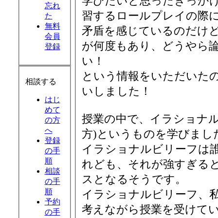
学びたいと思ったきっか
忘れ
習するロールプレイの際
た
無料
矛盾を感じているのだけ
会員
が何度もあり、どうやら
登録
い！
という情報をいただいた
相談する
いしました！
はじ
めて
授業の中で、イラショナル
の方
へ
方)というものを学びまし
登録
イラショナルビリーフは
の手
順
れども、それが強すぎる
相談
スとなるそうです。
の手
順
イラショナルビリーフ、
予約
考えながら授業を受けて
の手