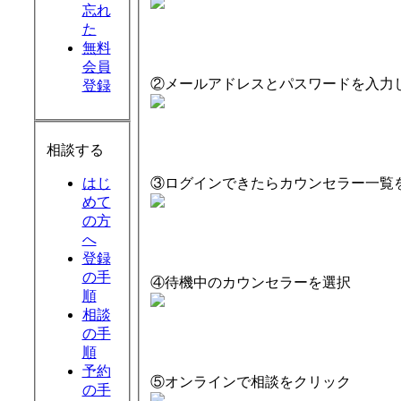
忘れ
た
無料
会員
②メールアドレスとパスワードを入力
登録
相談する
③ログインできたらカウンセラー一覧
はじ
めて
の方
へ
登録
の手
④待機中のカウンセラーを選択
順
相談
の手
順
予約
⑤オンラインで相談をクリック
の手