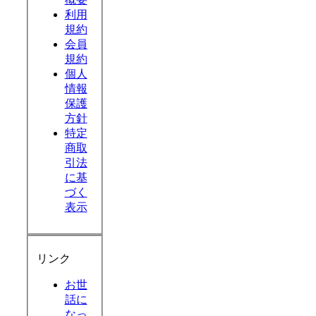
利用
規約
会員
規約
個人
情報
保護
方針
特定
商取
引法
に基
づく
表示
リンク
お世
話に
なっ