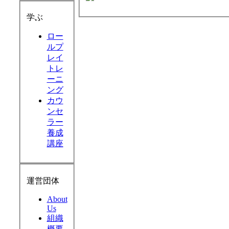
学ぶ
ロー
ルプ
レイ
トレ
ーニ
ング
カウ
ンセ
ラー
養成
講座
運営団体
About
Us
組織
概要