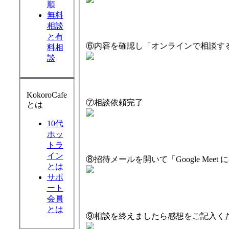
順
無料
相談
と有
⑥内容を確認し「オンラインで相談す
料相
談
KokoroCafe
⑦相談依頼完了
とは
10代
ホッ
トラ
イン
⑧招待メールを開いて「Google Me
とは
サポ
ート
会員
とは
⑨相談を終えましたら感想をご記入く