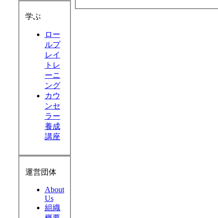
学ぶ
ロー
ルプ
レイ
トレ
ーニ
ング
カウ
ンセ
ラー
養成
講座
運営団体
About
Us
組織
概要