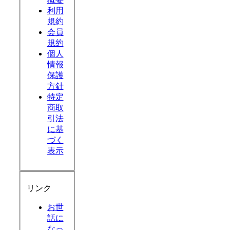
利用
規約
会員
規約
個人
情報
保護
方針
特定
商取
引法
に基
づく
表示
リンク
お世
話に
なっ