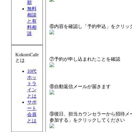
順
無料
相談
と有
⑥内容を確認し「予約申込」をクリッ
料相
談
KokoroCafe
⑦予約が申し込まれたことを確認
とは
10代
ホッ
トラ
⑧自動返信メールが届きます
イン
とは
サポ
ート
⑨後日、担当カウンセラーから招待メールが
会員
参加する」をクリックしてください
とは