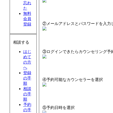
忘れ
た
無料
会員
②メールアドレスとパスワードを入力
登録
相談する
③ログインできたらカウンセリング予
はじ
めて
の方
へ
登録
の手
④予約可能なカウンセラーを選択
順
相談
の手
順
予約
⑤予約日時を選択
の手