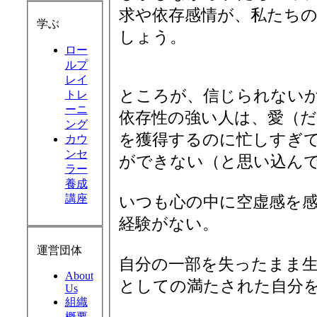
求や依存感情が、私たち
学ぶ
しょう。
ロー
ルプ
レイ
ところが、信じられない
トレ
ーニ
依存性の強い人は、愛（
ング
を獲得するのに忙しすぎ
カウ
ンセ
ができない（と思い込ん
ラー
養成
講座
いつも心の中に空虚感を
経験がない。
運営団体
自分の一部を失ったまま
About
としての満たされた自分
Us
組織
概要