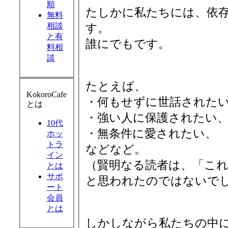
順
たしかに私たちには、依
無料
相談
す。
と有
誰にでもです。
料相
談
たとえば、
KokoroCafe
・何もせずに世話された
とは
・強い人に保護されたい
10代
・無条件に愛されたい、
ホッ
トラ
などなど。
イン
（賢明なる読者は、「こ
とは
サポ
と思われたのではないで
ート
会員
とは
しかしながら私たちの中