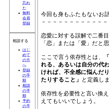
忘れ
た
無料
今回も身もふたもないお
会員
－－－－－－－－－－－－
登録
恋愛に対する誤解で二番
相談する
「恋」または「愛」だと
はじ
めて
ここで言う依存性とは、
の方
れる、あるいは自分の代
へ
登録
ければ、不全感に悩んだ
の手
たりすること」
と定義し
順
相談
の手
依存性を必要性と言い換
順
えてもいいでしょう。
予約
の手