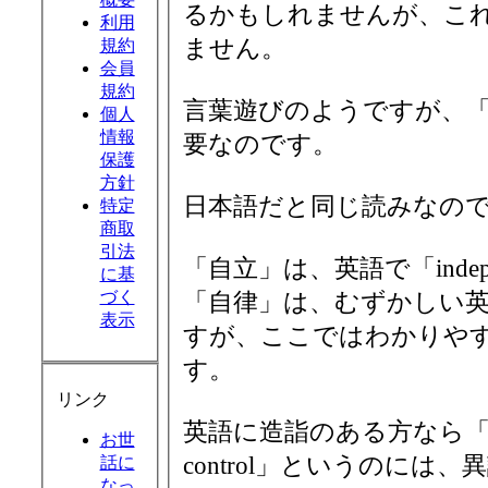
るかもしれませんが、こ
利用
ません。
規約
会員
規約
言葉遊びのようですが、
個人
情報
要なのです。
保護
方針
日本語だと同じ読みなの
特定
商取
引法
「自立」は、英語で「indep
に基
づく
「自律」は、むずかしい
表示
すが、ここではわかりやすく「s
す。
リンク
英語に造詣のある方なら「自
お世
control」というのには
話に
なっ