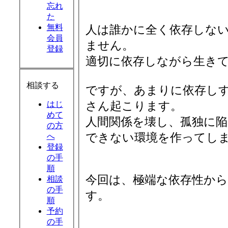
忘れ
た
無料
人は誰かに全く依存しな
会員
ません。
登録
適切に依存しながら生き
相談する
ですが、あまりに依存し
さん起こります。
はじ
めて
人間関係を壊し、孤独に陥
の方
できない環境を作ってし
へ
登録
の手
順
今回は、極端な依存性か
相談
の手
す。
順
予約
の手