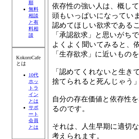
順
依存性の強い人は、概し
無料
頭もいっぱいになってい
相談
と有
認めてほしい欲求である
料相
「承認欲求」と思いがち
談
よくよく聞いてみると、
「生存欲求」に近いもの
KokoroCafe
とは
「認めてくれないと生き
10代
捨てられると死んじゃう
ホッ
トラ
イン
自分の存在価値と依存性
とは
るのです。
サポ
ート
会員
それは、人生早期に適切
とは
考えられます。