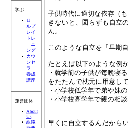
学ぶ
子供時代に適切な依存（
ロー
きないと、図らずも自立
ルプ
ん。
レイ
トレ
ーニ
このような自立を「早期
ング
カウ
ンセ
たとえば以下のような例
ラー
・就学前の子供が毎晩寝る
養成
講座
をたたんで枕元に用意し
・小学校低学年で弟や妹
・小学校高学年で親の相談
運営団体
About
Us
早くに自立するんだから
組織
概要