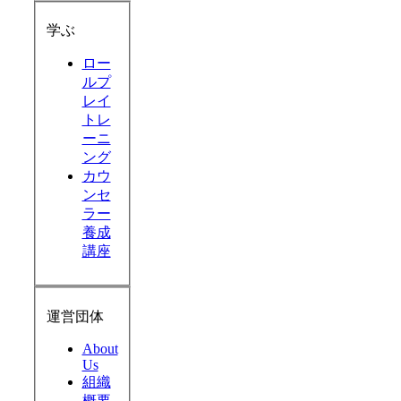
学ぶ
ロー
ルプ
レイ
トレ
ーニ
ング
カウ
ンセ
ラー
養成
講座
運営団体
About
Us
組織
概要