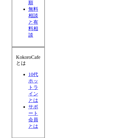
順
無料
相談
と有
料相
談
KokoroCafe
とは
10代
ホッ
トラ
イン
とは
サポ
ート
会員
とは