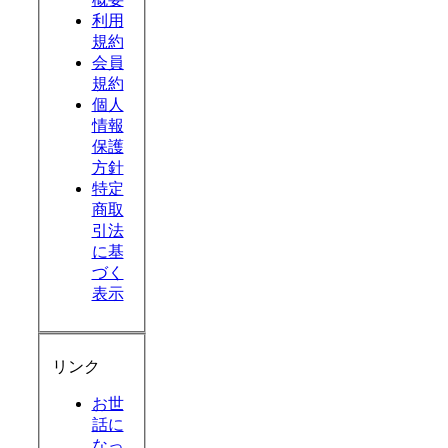
利用
規約
会員
規約
個人
情報
保護
方針
特定
商取
引法
に基
づく
表示
リンク
お世
話に
なっ