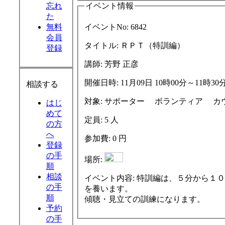
忘れ
イベント情報
た
無料
イベントNo:
6842
会員
タイトル:
ＲＰＴ（特訓編）
登録
講師:
芳野 正彦
開催日時:
11月09日 10時00分～11時30
相談する
対象:
サポータ
はじ
めて
定員:
5 人
の方
へ
参加費:
0 円
登録
の手
場所:
順
相談
イベント内容:
特訓編は、５分から１０分のロールプレイを数多くこなし、短い時間で見立てを立てる技術
の手
を養います。
順
傾聴・見立ての訓練になります。
予約
の手