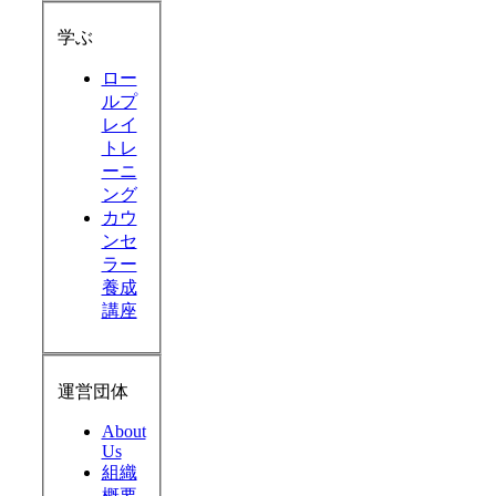
学ぶ
ロー
ルプ
レイ
トレ
ーニ
ング
カウ
ンセ
ラー
養成
講座
運営団体
About
Us
組織
概要