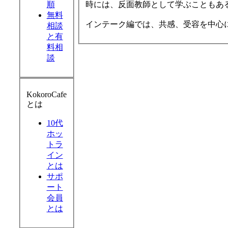
順
時には、反面教師として学ぶこともあ
無料
インテーク編では、共感、受容を中心
相談
と有
料相
談
KokoroCafe
とは
10代
ホッ
トラ
イン
とは
サポ
ート
会員
とは