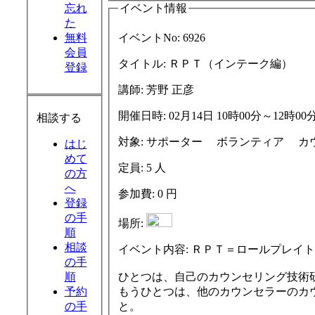
忘れ
イベント情報
た
無料
イベントNo:
6926
会員
タイトル:
ＲＰＴ（インテーク編）
登録
講師:
芳野 正彦
開催日時:
02月14日 10時00分～12時00
相談する
対象:
サポータ
はじ
めて
定員:
5 人
の方
へ
参加費:
0 円
登録
の手
場所:
順
相談
イベント内容:
ＲＰＴ＝ロールプレイト
の手
順
ひとつは、自己のカウンセリング技術
予約
もうひとつは、他のカウンセラーのカ
の手
と。