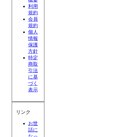
利用
規約
会員
規約
個人
情報
保護
方針
特定
商取
引法
に基
づく
表示
リンク
お世
話に
なっ