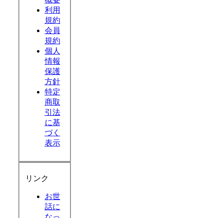
利用
規約
会員
規約
個人
情報
保護
方針
特定
商取
引法
に基
づく
表示
リンク
お世
話に
なっ