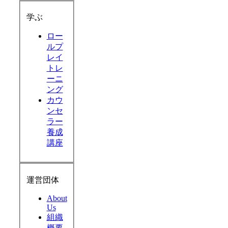
学ぶ
ロー
ルプ
レイ
トレ
ーニ
ング
カウ
ンセ
ラー
養成
講座
運営団体
About
Us
組織
概要