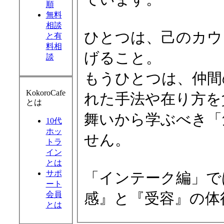
順
無料
相談
ひとつは、己のカウ
と有
料相
げること。
談
もうひとつは、仲間
KokoroCafe
れた手法や在り方を
とは
舞いから学ぶべき「
10代
ホッ
せん。
トラ
イン
とは
サポ
「インテーク編」で
ート
会員
感』と『受容』の体
とは