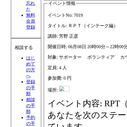
忘れ
イベント情報
た
無料
イベントNo:
7019
会員
タイトル:
ＲＰＴ（インテーク編）
登録
講師:
芳野 正彦
開催日時:
06月08日 20時00分～22時00
相談する
対象:
サポータ
はじ
めて
定員:
4 人
の方
へ
参加費:
0 円
登録
の手
場所:
順
相談
イベント内容:
RPT（ロールプレイトレーニング）は、
の手
順
あなたを次のステー
予約
の手
ています。