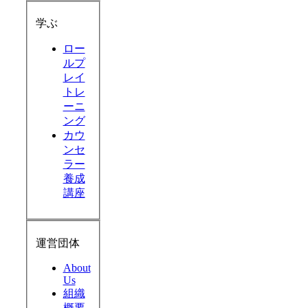
学ぶ
ロー
ルプ
レイ
トレ
ーニ
ング
カウ
ンセ
ラー
養成
講座
運営団体
About
Us
組織
概要