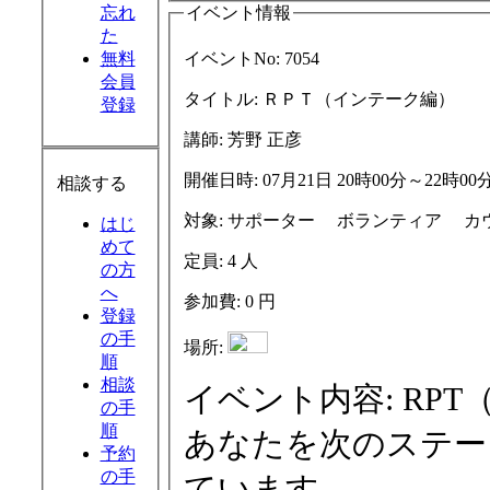
忘れ
イベント情報
た
無料
イベントNo:
7054
会員
タイトル:
ＲＰＴ（インテーク編）
登録
講師:
芳野 正彦
開催日時:
07月21日 20時00分～22時00
相談する
対象:
サポータ
はじ
めて
定員:
4 人
の方
へ
参加費:
0 円
登録
の手
場所:
順
相談
イベント内容:
RPT（ロールプレイトレーニング）は、
の手
順
あなたを次のステー
予約
の手
ています。