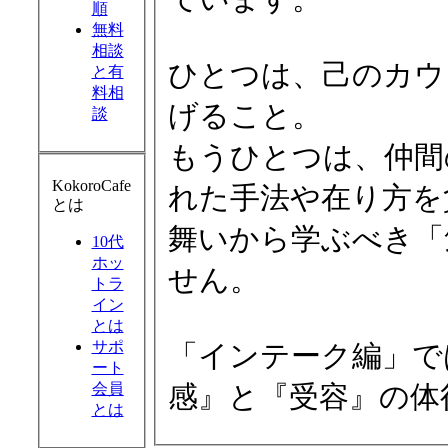
順
無料
相談
ひとつは、己のカウ
と有
料相
げること。
談
もうひとつは、仲間
KokoroCafe
れた手法や在り方を
とは
舞いから学ぶべき「
10代
ホッ
せん。
トラ
イン
とは
サポ
「インテーク編」で
ート
会員
感』と『受容』の体
とは