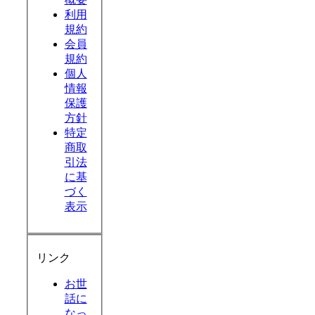
利用
規約
会員
規約
個人
情報
保護
方針
特定
商取
引法
に基
づく
表示
リンク
お世
話に
なっ