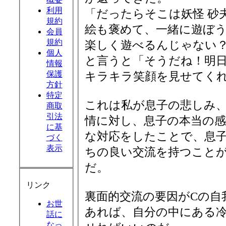
利用
「だったらそこは妖怪 砂
規約
絵も褒めて、一緒に遊ぼ
会員
規約
楽しく遊べるんじゃない
個人
と言うと「そうだね！明
情報
保護
キラキラ笑顔を見せてく
方針
特定
これは私が息子の悲しみ
商取
引法
情に対し、息子の本当の
に基
な対応をしたことで、息子
づく
表示
ちの良い交流を持つこと
だ。
リンク
裏面的交流の要因がCの自
お世
あれば、自分の中にある冷
話に
なっ