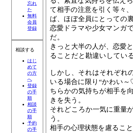
る、素直な気持ちを伝え
忘れ
て相手の注意を引く等々
た
無料
ば、ほぼ全員にとっての
会員
恋愛ドラマや少女マンガ
登録
だ。
きっと大半の人が、恋愛
相談する
ることだと勘違いしてい
はじ
めて
しかし、それはそれぞれ
の方
へ
いる場合に限り“かわい～
登録
ちらかの気持ちが相手を
の手
順
きを失う。
相談
それどころか一気に重量が
の手
順
う。
予約
相手の心理状態を慮るこ
の手