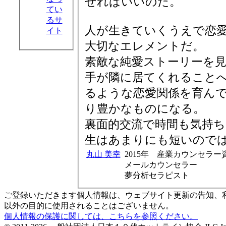
せればいいのだ。
てい
るサ
人が生きていくうえで恋
イト
大切なエレメントだ。
素敵な純愛ストーリーを
手が隣に居てくれること
るような恋愛関係を育ん
り豊かなものになる。
裏面的交流で時間も気持
生はあまりにも短いので
丸山 美幸
2015年 産業カウンセラー
メールカウンセラー
夢分析セラピスト
ご登録いただきます個人情報は、ウェブサイト更新の告知、
以外の目的に使用されることはございません。
個人情報の保護に関しては、こちらを参照ください。