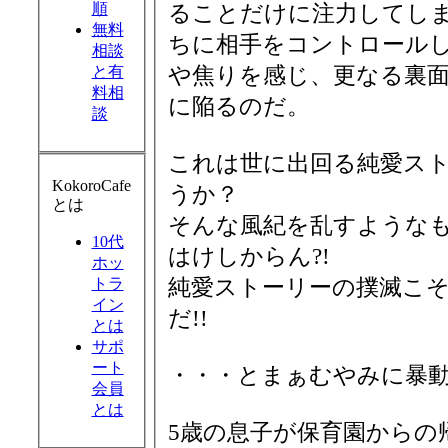
順
ることだけに注力してし
無料
ちに相手をコントロール
相談
や焦りを感じ、更なる裏
と有
料相
に陥るのだ。
談
これは世に出回る純愛ス
KokoroCafe
うか？
とは
そんな風紀を乱すような
10代
はけしからん?!
ホッ
純愛ストーリーの撲滅こ
トラ
イン
だ!!
とは
サポ
ート
・・・とまぁむやみに暴
会員
とは
5歳の息子が保育園からの