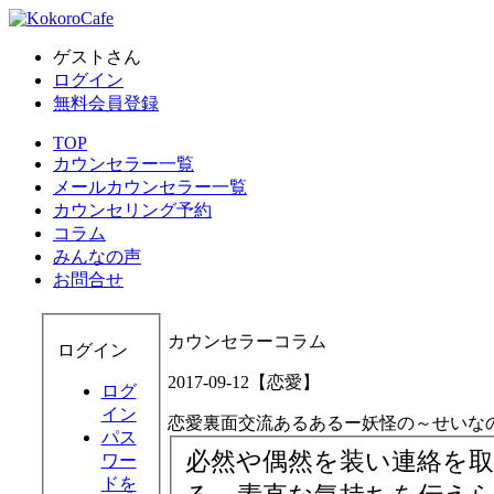
ゲストさん
ログイン
無料会員登録
TOP
カウンセラー一覧
メールカウンセラー一覧
カウンセリング予約
コラム
みんなの声
お問合せ
カウンセラーコラム
ログイン
2017-09-12【恋愛】
ログ
イン
恋愛裏面交流あるあるー妖怪の～せいな
パス
必然や偶然を装い連絡を
ワー
ドを