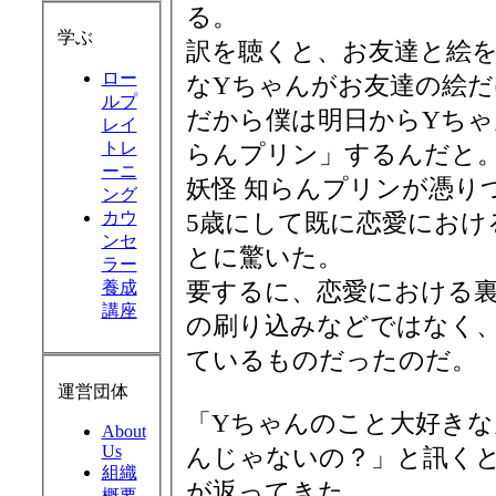
る。
学ぶ
訳を聴くと、お友達と絵
ロー
なYちゃんがお友達の絵
ルプ
だから僕は明日からYちゃ
レイ
トレ
らんプリン」するんだと
ーニ
妖怪 知らんプリンが憑り
ング
カウ
5歳にして既に恋愛におけ
ンセ
とに驚いた。
ラー
要するに、恋愛における
養成
講座
の刷り込みなどではなく、
ているものだったのだ。
運営団体
「Yちゃんのこと大好き
About
Us
んじゃないの？」と訊く
組織
が返ってきた。
概要