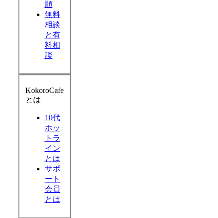
順
無料
相談
と有
料相
談
KokoroCafe
とは
10代
ホッ
トラ
イン
とは
サポ
ート
会員
とは