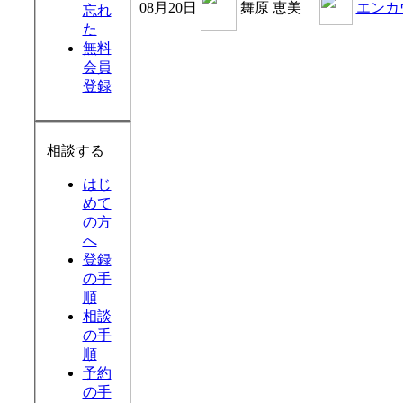
08月20日
舞原 恵美
エンカ
忘れ
た
無料
会員
登録
相談する
はじ
めて
の方
へ
登録
の手
順
相談
の手
順
予約
の手