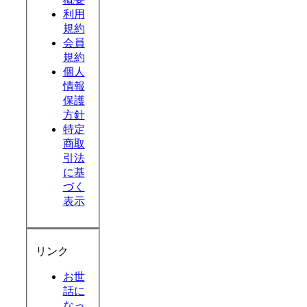
利用
規約
会員
規約
個人
情報
保護
方針
特定
商取
引法
に基
づく
表示
リンク
お世
話に
なっ