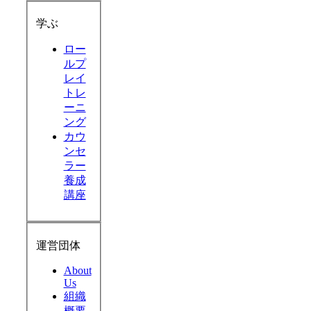
学ぶ
ロー
ルプ
レイ
トレ
ーニ
ング
カウ
ンセ
ラー
養成
講座
運営団体
About
Us
組織
概要