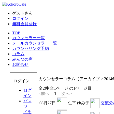
ゲストさん
ログイン
無料会員登録
TOP
カウンセラー一覧
メールカウンセラー一覧
カウンセリング予約
コラム
みんなの声
お問合せ
カウンセラーコラム（アーカイブ > 2014
ログイン
全2件 全1ページ の1ページ目
ログ
<前へ
1
次へ>
イン
パス
08月27日
仁平 ゆみ子
交流分
ワー
ドを