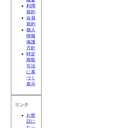
利用
規約
会員
規約
個人
情報
保護
方針
特定
商取
引法
に基
づく
表示
リンク
お世
話に
なっ