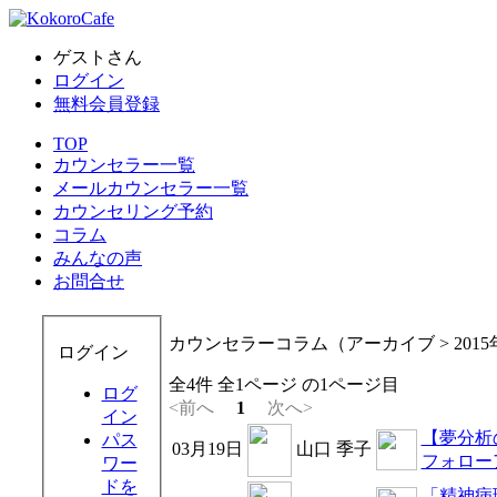
ゲストさん
ログイン
無料会員登録
TOP
カウンセラー一覧
メールカウンセラー一覧
カウンセリング予約
コラム
みんなの声
お問合せ
カウンセラーコラム（アーカイブ > 2015
ログイン
全4件 全1ページ の1ページ目
ログ
<前へ
1
次へ>
イン
【夢分析
パス
03月19日
山口 季子
フォロー
ワー
ドを
「精神病