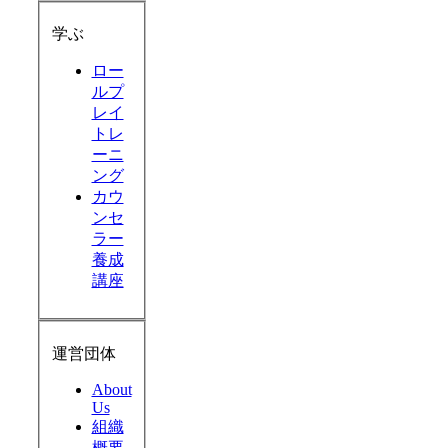
学ぶ
ロー
ルプ
レイ
トレ
ーニ
ング
カウ
ンセ
ラー
養成
講座
運営団体
About
Us
組織
概要