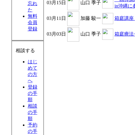
03月15日
山口 季子
忘れ
in沖縄
た
無料
03月11日
加藤 駿一
箱庭講座
会員
登録
03月03日
山口 季子
箱庭療法セ
相談する
はじ
めて
の方
へ
登録
の手
順
相談
の手
順
予約
の手