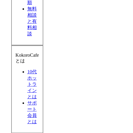
順
無料
相談
と有
料相
談
KokoroCafe
とは
10代
ホッ
トラ
イン
とは
サポ
ート
会員
とは